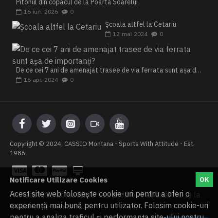
Pitonul din copacul de la Poarta Soarelui
16
iun.
2026
0
Școala altfel la Cetariu
12
mai
2024
0
De ce cei 7 ani de amenajat trasee de via ferrata sunt așa de importanți?
16
apr.
2024
0
Copyright © 2024, CASSIO Montana - Sports With Attitude - Est.
1986
Notificare Utilizare Cookies
OK
Acest site web folosește cookie-uri pentru a oferi o
Nu rata nicio actualizare sau promoție abonându-te la
experiență mai bună pentru utilizator. Folosim cookie-uri
newsletter-ul nostru.
pentru a analiza traficul și performanța site-ului nostru