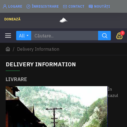
LOGARE
ÎNREGISTRARE
CONTACT
NOUTĂȚI
DONEAZĂ
0
All
Delivery Information
DELIVERY INFORMATION
LIVRARE
În
cazul