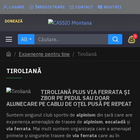
LOGARE
ÎNREGISTRARE
CONTACT
NOUTĂȚI
DONEAZĂ
0
All
Experiențe pentru tine
Tiroliană
TIROLIANĂ
TIROLIANĂ PLUS
VIA FERRATA
ȘI
ZBOR PE PEDUL SAU DOAR
ALUNECARE PE CABLU DE OȚEL PUSĂ PE REPEAT
Suntem singurul club sportiv de
alpinism
din țară care are
experiența amenajării de trasee de
alpinism
,
escaladă
și
via ferrata
. Mai mult suntem organizația care a amenajat
primele și singurele trasee de
via ferrata
care au în