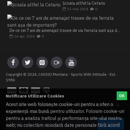
Școala altfel la Cetariu
12
mai
2024
0
De ce cei 7 ani de amenajat trasee de via ferrata sunt așa de importanți?
16
apr.
2024
0
Copyright © 2024, CASSIO Montana - Sports With Attitude - Est.
1986
Notificare Utilizare Cookies
OK
Acest site web folosește cookie-uri pentru a oferi o
Nu rata nicio actualizare sau promoție abonându-te la
experiență mai bună pentru utilizator. Folosim cookie-uri
newsletter-ul nostru.
pentru a analiza traficul și performanța site-ului nostru
TRIMITE
web; nu colectăm niciodată date personale fără acord