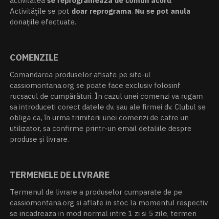
activitatea
se reprogrameaza de comun acord
.
Activitățile se pot
doar reprograma
.
Nu se pot anula
donațiile efectuate.
COMENZILE
Comandarea produselor afisate pe site-ul
cassiomontana.org se poate face exclusiv folosinf
rucsacul de cumpărături. În cazul unei comenzi va rugam
sa introduceti corect datele dv. sau ale firmei dv. Clubul se
obliga ca, în urma trimiterii unei comenzi de catre un
utilizator, sa confirme printr-un email detaliile despre
produse și livrare.
TERMENELE DE LIVRARE
Termenul de livrare a produselor cumparate de pe
cassiomontana.org si aflate in stoc la momentul respectiv
se incadreaza in mod normal intre 1 zi si 5 zile, termen