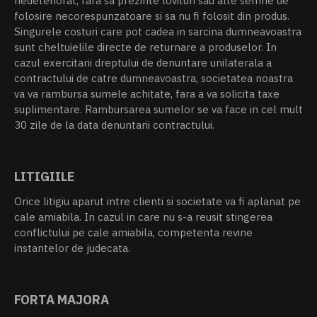
nedeteriorat, fara sa prezinte lovituri sau alte semne de
folosire necorespunzatoare si sa nu fi folosit din produs.
Singurele costuri care pot cadea in sarcina dumneavoastra
sunt cheltuielile directe de returnare a produselor. In
cazul exercitarii dreptului de denuntare unilaterala a
contractului de catre dumneavoastra, societatea noastra
va va rambursa sumele achitate, fara a va solicita taxe
suplimentare. Rambursarea sumelor se va face in cel mult
30 zile de la data denuntarii contractului.
LITIGIILE
Orice litigiu aparut intre clienti si societate va fi aplanat pe
cale amiabila. In cazul in care nu s-a reusit stingerea
conflictului pe cale amiabila, competenta revine
instantelor de judecata.
FORTA MAJORA