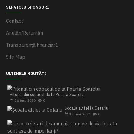
SERVICIU SPONSORI
Contact
Anulări/Returnări
Transparență financiară
Site Map
ULTIMELE NOUTĂȚI
Pitonul din copacul de la Poarta Soarelui
16
iun.
2026
0
Școala altfel la Cetariu
12
mai
2024
0