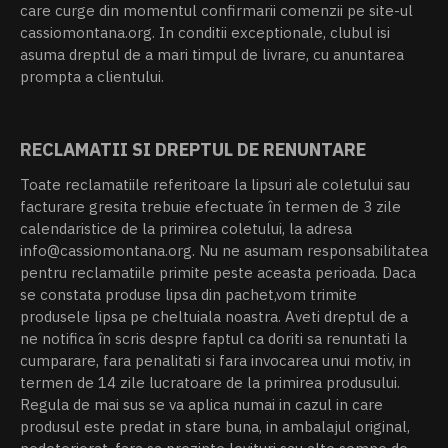
care curge din momentul confirmarii comenzii pe site-ul
cassiomontana.org. In conditii exceptionale, clubul isi
asuma dreptul de a mari timpul de livrare, cu anuntarea
prompta a clientului.
RECLAMATII SI DREPTUL DE RENUNTARE
Toate reclamatiile referitoare la lipsuri ale coletului sau
facturare gresita trebuie efectuate în termen de 3 zile
calendaristice de la primirea coletului, la adresa
info@cassiomontana.org. Nu ne asumam responsabilitatea
pentru reclamatiile primite peste aceasta perioada. Daca
se constata produse lipsa din pachet,vom trimite
produsele lipsa pe cheltuiala noastra. Aveti dreptul de a
ne notifica în scris despre faptul ca doriti sa renuntati la
cumparare, fara penalitati si fara invocarea unui motiv, in
termen de 14 zile lucratoare de la primirea produsului.
Regula de mai sus se va aplica numai in cazul in care
produsul este predat in stare buna, in ambalajul original,