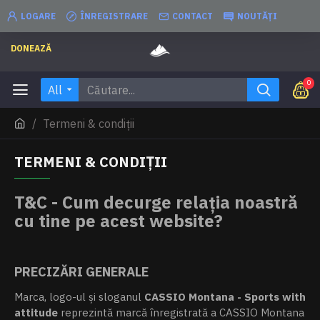
LOGARE
ÎNREGISTRARE
CONTACT
NOUTĂȚI
DONEAZĂ
0
All
Termeni & condiții
TERMENI & CONDIȚII
T&C - Cum decurge relația noastră
cu tine pe acest website?
PRECIZĂRI GENERALE
Marca, logo-ul şi sloganul
CASSIO Montana - Sports with
attitude
reprezintă marcă înregistrată a CASSIO Montana