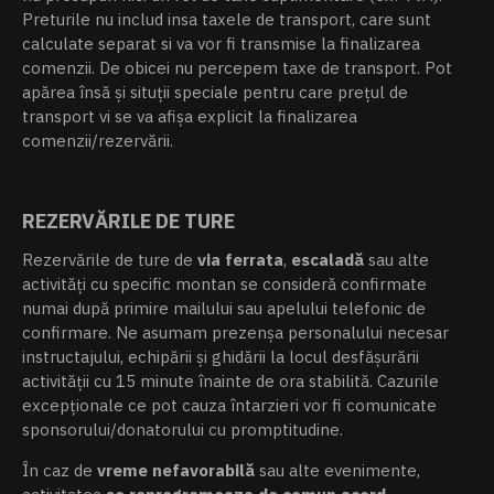
Preturile nu includ insa taxele de transport, care sunt
calculate separat si va vor fi transmise la finalizarea
comenzii. De obicei nu percepem taxe de transport. Pot
apărea însă și situții speciale pentru care prețul de
transport vi se va afișa explicit la finalizarea
comenzii/rezervării.
REZERVĂRILE DE TURE
Rezervările de ture de
via ferrata
,
escaladă
sau alte
activități cu specific montan se consideră confirmate
numai după primire mailului sau apelului telefonic de
confirmare. Ne asumam prezenșa personalului necesar
instructajului, echipării și ghidării la locul desfășurării
activității cu 15 minute înainte de ora stabilită. Cazurile
excepționale ce pot cauza întarzieri vor fi comunicate
sponsorului/donatorului cu promptitudine.
În caz de
vreme nefavorabilă
sau alte evenimente,