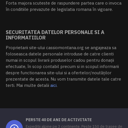
Forta majora scuteste de raspundere partea care o invoca
în conditiile prevazute de legislatia romana în vigoare.
SECURITATEA DATELOR PERSONALE SI A
INFORMATIILOR
Proprietarii site-ului cassiomontana.org se angajeaza sa
foloseasca datele personale introduse de catre clienti
numai in scopul livrarii produselor cadou pentru donații
efectuate, în scop contabil precum si in scopul informarii
despre functionarea site-ului si a ofertelor/noutăților
prezentate de acesta. Nu vom transmite datele tale catre
terti. Mai multe detalii
aici
.
PERSTE 40 DE ANI DE ACTIVITATE
Expeditii alpine pe 3 continente. Peste 150 de trasee de