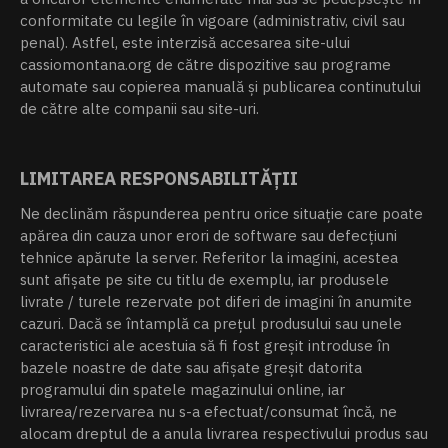
conformitate cu legile în vigoare (administrativ, civil sau
penal). Astfel, este interzisă accesarea site-ului
cassiomontana.org de către dispozitive sau programe
automate sau copierea manuală și publicarea continutului
de către alte companii sau site-uri.
LIMITAREA RESPONSABILITĂȚII
Ne declinăm răspunderea pentru orice situație care poate
apărea din cauza unor erori de software sau defecțiuni
tehnice apărute la server. Referitor la imagini, acestea
sunt afișate pe site cu titlu de exemplu, iar produsele
livrate / turele rezervate pot diferi de imagini în anumite
cazuri. Dacă se întamplă ca prețul produsului sau unele
caracteristici ale acestuia să fi fost greșit introduse în
bazele noastre de date sau afișate greșit datorita
programului din spatele magazinului online, iar
livrarea/rezervarea nu s-a efectuat/consumat încă, ne
alocam dreptul de a anula livrarea respectivului produs sau