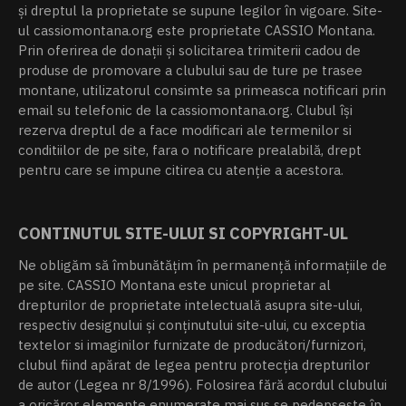
şi dreptul la proprietate se supune legilor în vigoare. Site-
ul cassiomontana.org este proprietate CASSIO Montana.
Prin oferirea de donații și solicitarea trimiterii cadou de
produse de promovare a clubului sau de ture pe trasee
montane, utilizatorul consimte sa primeasca notificari prin
email su telefonic de la cassiomontana.org. Clubul îşi
rezerva dreptul de a face modificari ale termenilor si
conditiilor de pe site, fara o notificare prealabilă, drept
pentru care se impune citirea cu atenție a acestora.
CONTINUTUL SITE-ULUI SI COPYRIGHT-UL
Ne obligăm să îmbunătățim în permanență informațiile de
pe site. CASSIO Montana este unicul proprietar al
drepturilor de proprietate intelectuală asupra site-ului,
respectiv designului și conținutului site-ului, cu exceptia
textelor si imaginilor furnizate de producători/furnizori,
clubul fiind apărat de legea pentru protecția drepturilor
de autor (Legea nr 8/1996). Folosirea fără acordul clubului
a oricăror elemente enumerate mai sus se pedepsește în