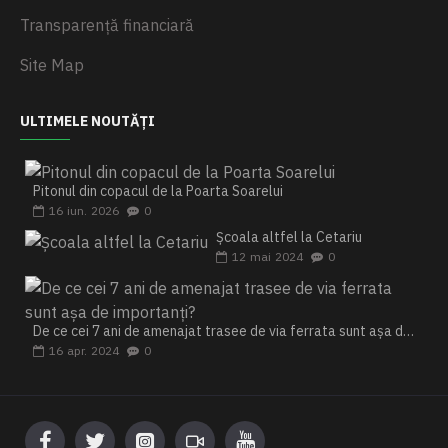
Transparență financiară
Site Map
ULTIMELE NOUTĂȚI
Pitonul din copacul de la Poarta Soarelui
16
iun.
2026
0
Școala altfel la Cetariu
12
mai
2024
0
De ce cei 7 ani de amenajat trasee de via ferrata sunt așa de importanți?
16
apr.
2024
0