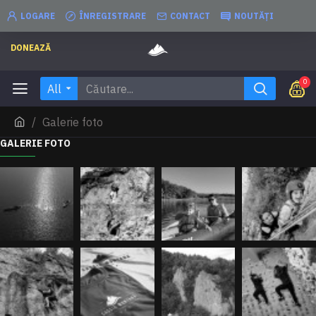
LOGARE
ÎNREGISTRARE
CONTACT
NOUTĂȚI
DONEAZĂ
0
All
Galerie foto
GALERIE FOTO