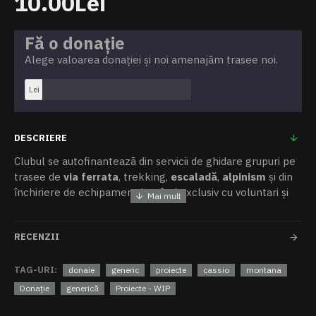
10.00Lei
Fă o donație
Alege valoarea donației și noi amenajăm trasee noi.
Lei
DESCRIERE
Clubul se autofinanteazã din servicii de ghidare grupuri pe
trasee de
via ferrata
, trekking,
escaladă
,
alpinism
și din
închiriere de echipament lucrând exclusiv cu voluntari și
sportivi ai organizației.
Toate fondurile strânse merg spre amenajare,
RECENZII
reamenajare și întreținere trasee de
alpinism
,
escaladă
sau
via ferrata
din zona Vadu Crișului – Șuncuiuș.
TAG-URI:
donaie
generic
proiecte
cassio
montana
Donație
generică
Proiecte - WIP
Contăm însă și pe donațiile voastre directe. Orice
donație/sponsorizare ne ajută să deschidem noi trasee