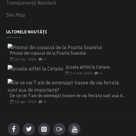
Transparență financiară
Site Map
ULTIMELE NOUTĂȚI
Pitonul din copacul de la Poarta Soarelui
16
iun.
2026
0
Școala altfel la Cetariu
12
mai
2024
0
De ce cei 7 ani de amenajat trasee de via ferrata sunt așa de importanți?
16
apr.
2024
0