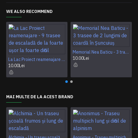
și/sau să întreținem traseele existente. Ne poți trimite
suma cu care dorești să ne ajuți lunar. Ai opțiune lunară de
WE ALSO RECOMMEND
1 euro , 5 euro sau 10 euro sau poți dona ce sumă dorești
tu de la 2 euro în sus o singură dată.
Pentru donație o singură dată selectază din această
pagină
Adaugă în rucsac
și continuă cu completarea
datelor tale personale și ale carduluid e pe care faci plata.
Memorial Nea Baticu - 3 trasee de 2 lungimi de coardă în Șuncuiuș
10.00Lei
La Lac Proiect reamenajare - 9 trasee de escaladă de la foarte ușor la foarte dificil
10.00Lei
MAI MULTE DE LA ACEST BRAND
Alchimia - Un traseu școală frumos și lung de escaladă
Anonimus - Traseu multipich lung și dificil de alpinism