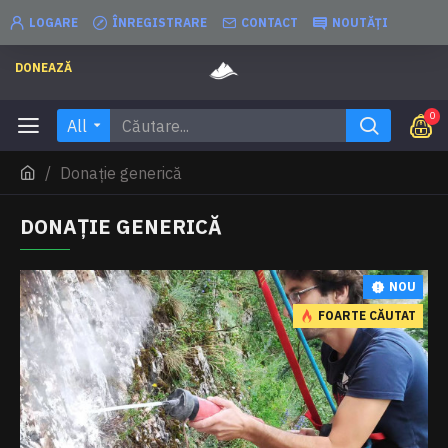
LOGARE
ÎNREGISTRARE
CONTACT
NOUTĂȚI
DONEAZĂ
0
All
Donație generică
DONAȚIE GENERICĂ
NOU
FOARTE CĂUTAT