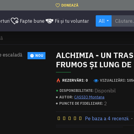
DONEAZĂ
rturi
Fapte bune
Fii și tu voluntar
All
dă
ALCHIMIA - UN TRA
NOU
FRUMOS ȘI LUNG DE
REZERVĂRI: 0
VIZUALIZĂRI: 105
Disponibil
DISPONIBILITATE:
CASSIO Montana
AUTOR:
2
PUNCTE DE FIDELIZARE:
Pe baza a 4 recenzii.
-