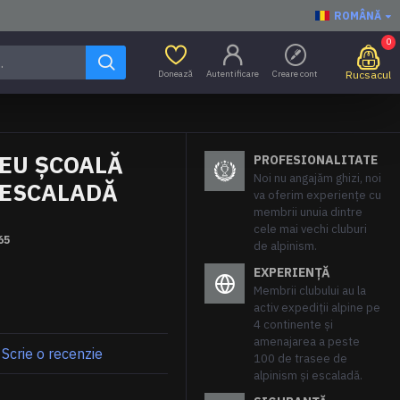
ROMÂNĂ
0
Donează
Autentificare
Creare cont
Rucsacul
SEU ȘCOALĂ
PROFESIONALITATE
Noi nu angajăm ghizi, noi
 ESCALADĂ
va oferim experiențe cu
membrii unuia dintre
cele mai vechi cluburi
65
de alpinism.
EXPERIENȚĂ
Membrii clubului au la
activ expediții alpine pe
4 continente și
amenajarea a peste
Scrie o recenzie
100 de trasee de
alpinism și escaladă.