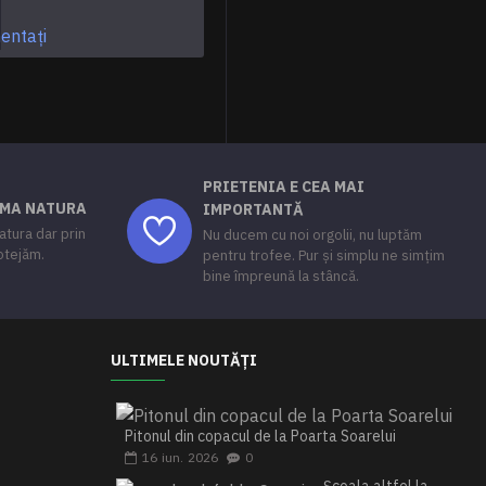
PRIETENIA E CEA MAI
AMA NATURA
IMPORTANTĂ
tura dar prin
Nu ducem cu noi orgolii, nu luptăm
rotejăm.
pentru trofee. Pur și simplu ne simțim
bine împreună la stâncă.
ULTIMELE NOUTĂȚI
Pitonul din copacul de la Poarta Soarelui
16
iun.
2026
0