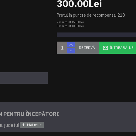
300.00Lei
Prețul în puncte de recompensă: 210
2 mai mult 150.00Lei
3 mai mult 100.00Lei
REZERVĂ
ÎNTREABĂ-NE
N PENTRU ÎNCEPĂTORI
, judetul Bihor.