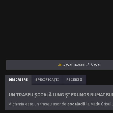
GRADE TRASEE CĂȚĂRARE
DESCRIERE
SPECIFICAȚII
RECENZII
UN TRASEU ȘCOALĂ LUNG ȘI FRUMOS NUMAI BU
Alchimia este un traseu usor de
escaladă
la Vadu Crisului