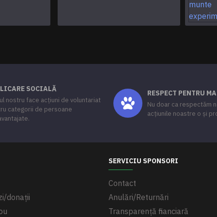
LICARE SOCIALĂ
RESPECT PENTRU M
ul nostru face acțiuni de voluntariat
Nu doar ca respectăm na
ru categorii de persoane
acțiunile noastre o și p
vantajate.
SERVICIU SPONSORI
Contact
i/donații
Anulări/Returnări
ou
Transparență financiară