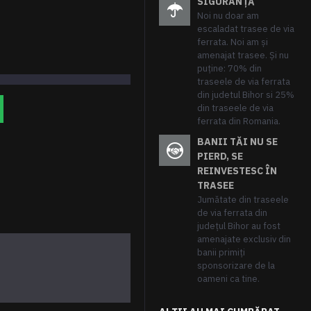
SIGURANȚĂ
Noi nu doar am
escaladat trasee de via
ferrata. Noi am și
amenajat trasee. Și nu
puține: 70% din
traseele de via ferrata
din judetul Bihor si 25%
din traseele de via
ferrata din Romania.
BANII TĂI NU SE
PIERD, SE
REINVESTESC ÎN
TRASEE
Jumătate din traseele
de via ferrata din
județul Bihor au fost
amenajate exclusiv din
banii primiți
sponsorizare de la
oameni ca tine.